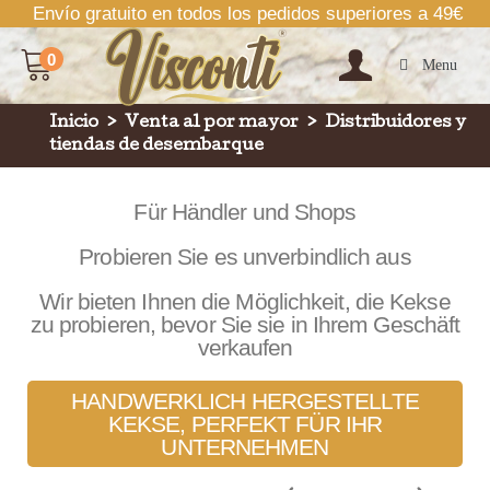
Envío gratuito en todos los pedidos superiores a 49€
0
Menu
Inicio
>
Venta al por mayor
>
Distribuidores y
tiendas de desembarque
Für Händler und Shops
Probieren Sie es unverbindlich aus
Wir bieten Ihnen die Möglichkeit, die Kekse
zu probieren, bevor Sie sie in Ihrem Geschäft
verkaufen
HANDWERKLICH HERGESTELLTE
KEKSE, PERFEKT FÜR IHR
UNTERNEHMEN