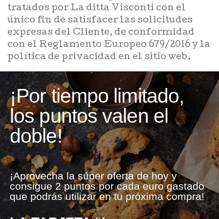
tratados por La ditta Visconti con el
único fin de satisfacer las solicitudes
expresas del Cliente, de conformidad
con el Reglamento Europeo 679/2016 y la
política de privacidad en el sitio web.
¡Por tiempo limitado,
los puntos valen el
doble!
¡Aprovecha la súper oferta de hoy y
consigue 2 puntos por cada euro gastado
que podrás utilizar en tu próxima compra!