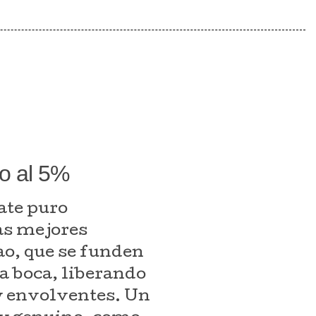
o al 5%
ate puro
as mejores
ao, que se funden
a boca, liberando
y envolventes. Un