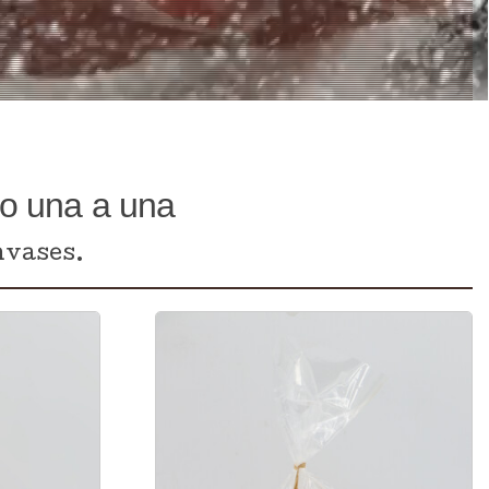
no una a una
nvases.