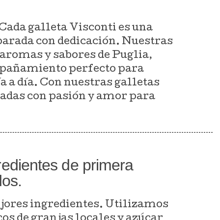
 Cada galleta Visconti es una
eparada con dedicación. Nuestras
 aromas y sabores de Puglia,
ompañamiento perfecto para
 a día. Con nuestras galletas
oradas con pasión y amor para
redientes de primera
dos.
ejores ingredientes. Utilizamos
os de granjas locales y azúcar