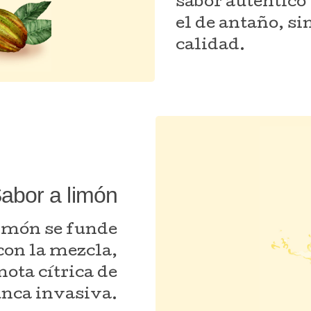
sabor auténtico
el de antaño, s
calidad.
abor a limón
limón se funde
on la mezcla,
ota cítrica de
unca invasiva.