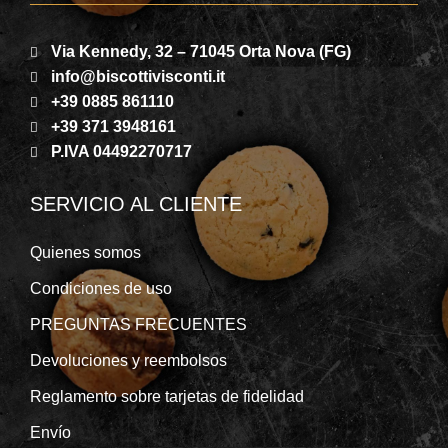
Via Kennedy, 32 – 71045 Orta Nova (FG)
info@biscottivisconti.it
+39 0885 861110
+39 371 3948161
P.IVA 04492270717
SERVICIO AL CLIENTE
Quienes somos
Condiciones de uso
PREGUNTAS FRECUENTES
Devoluciones y reembolsos
Reglamento sobre tarjetas de fidelidad
Envío