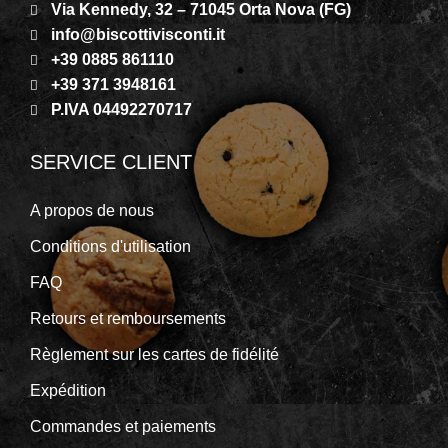
Via Kennedy, 32 – 71045 Orta Nova (FG)
info@biscottivisconti.it
+39 0885 861110
+39 371 3948161
P.IVA 04492270717
SERVICE CLIENT
A propos de nous
Conditions d'utilisation
FAQ
Retours et remboursements
Règlement sur les cartes de fidélité
Expédition
Commandes et paiements