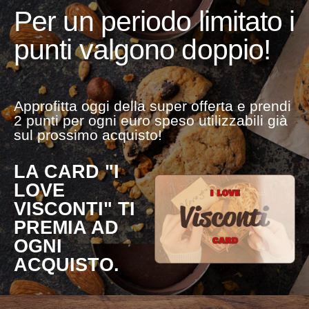
Per un periodo limitato i
punti valgono doppio!
Approfitta oggi della super offerta e prendi
2 punti per ogni euro speso utilizzabili già
sul prossimo acquisto!
LA CARD "I
LOVE
VISCONTI" TI
PREMIA AD
OGNI
ACQUISTO.