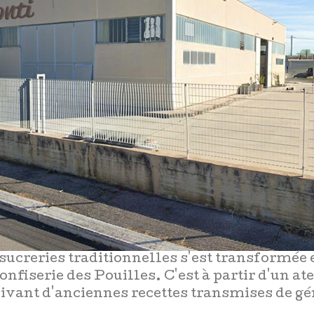
sucreries traditionnelles s'est transformée 
onfiserie des Pouilles. C'est à partir d'un at
ivant d'anciennes recettes transmises de gé