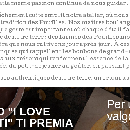
cette même passion continue de nous guider.
îchement cuite emplit notre atelier, où nous
 tradition des Pouilles. Nos maîtres boulan
ue geste est important et où chaque détail fa
e de notre terre : des farines des Pouilles m
ère que nous cultivons jour après jour. À ces
tiques qui rappellent les bonbons de grand-m
es aux trésors qui renferment l'essence de la
, du petit-déjeuner au goûter, en passant p
rs authentiques de notre terre, un retour au
Per 
 "I LOVE
valg
I" TI PREMIA