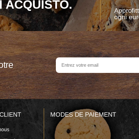
I ACQUISTO.
Approfit
ogni eur
otre
CLIENT
MODES DE PAIEMENT
nous