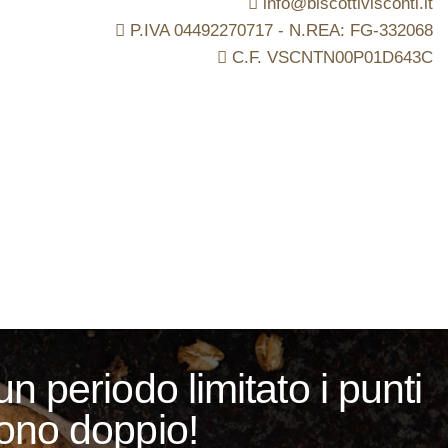
info@biscottivisconti.it
P.IVA 04492270717 - N.REA: FG-332068
C.F. VSCNTN00P01D643C
un periodo limitato i punti
ono doppio!