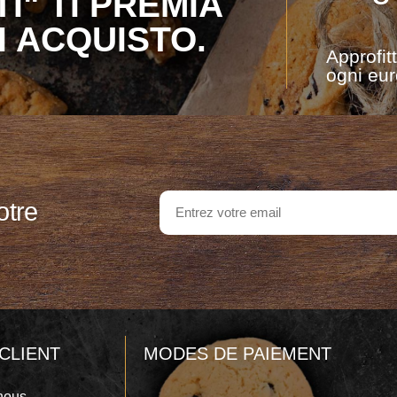
I" TI PREMIA
I ACQUISTO.
Approfit
ogni eur
otre
CLIENT
MODES DE PAIEMENT
nous