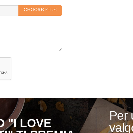
CHOOSE FILE
Per 
 "I LOVE
valg