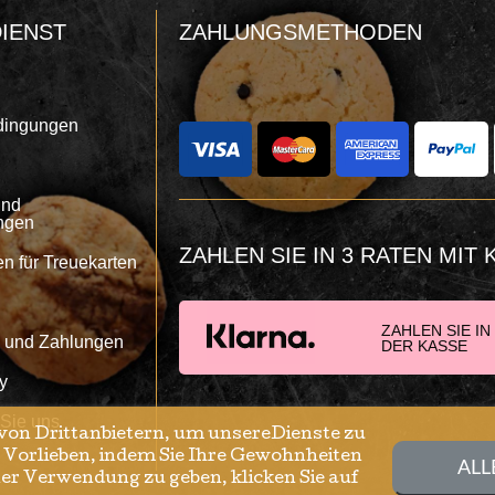
IENST
ZAHLUNGSMETHODEN
dingungen
und
ngen
ZAHLEN SIE IN 3 RATEN MIT
 für Treuekarten
ZAHLEN SIE IN
n und Zahlungen
DER KASSE
y
 Sie uns
von Drittanbietern, um unsereDienste zu
e Vorlieben, indem Sie Ihre Gewohnheiten
ALL
er Verwendung zu geben, klicken Sie auf