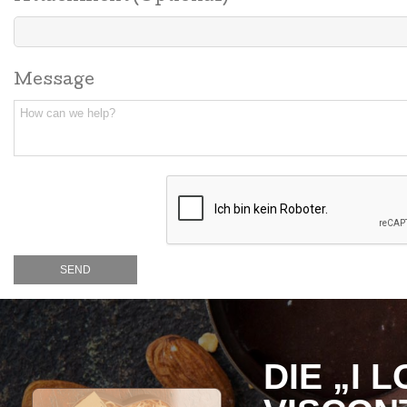
Message
DIE „I 