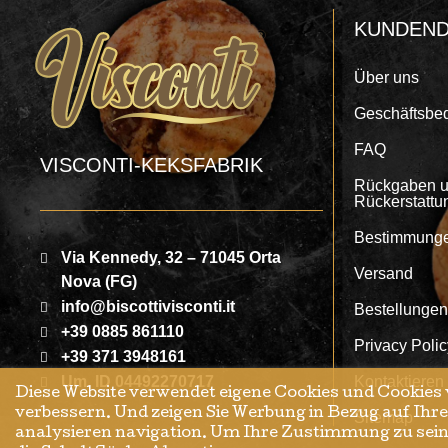
KUNDEND
Über uns
Geschäftsbe
FAQ
VISCONTI-KEKSFABRIK
Rückgaben 
Rückerstattu
Bestimmungen
Via Kennedy, 32 – 71045 Orta
Versand
Nova (FG)
info@biscottivisconti.it
Bestellunge
+39 0885 861110
Privacy Polic
+39 371 3948161
Um. ID 04492270717
Kontaktieren
Diese Website verwendet eigene Cookies und Cookies 
verbessern. Und zeigen Sie Werbung in Bezug auf Ihr
Sitemap
analysieren navigation. Um Ihre Zustimmung zu sein