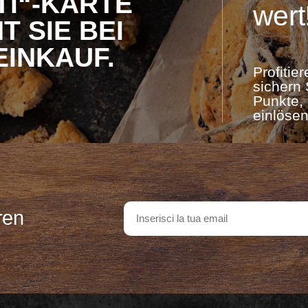
TI“-KARTE
wert
SIE BEI ​​
EINKAUF.
Profiti
sichern
Punkte, 
einlöse
ren