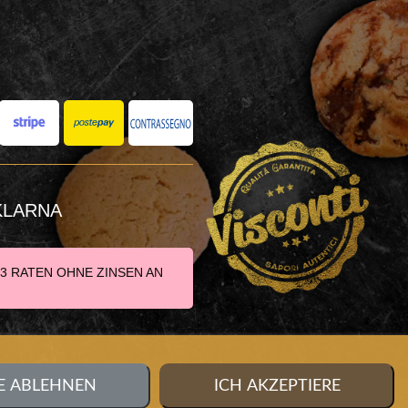
 KLARNA
 3 RATEN OHNE ZINSEN AN
E ABLEHNEN
ICH AKZEPTIERE