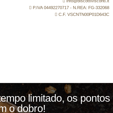
info@biscottivisconti.it
P.IVA 04492270717 - N.REA: FG-332068
C.F. VSCNTN00P01D643C
tempo limitado, os pontos
m o dobro!