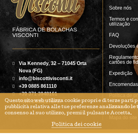
Sobre nós
Termos e con
utilização
FÁBRICA DE BOLACHAS
VISCONTI
FAQ
Devoluções 
Regulamento 
cartões de fi
Via Kennedy, 32 – 71045 Orta
Nova (FG)
Expedição
info@biscottivisconti.it
Encomendas
+39 0885 861110
+39 371 3948161
Política de p
Questo sito web utilizza cookie propri e di terze parti p
P.IVA 04492270717
Contacte-no
pubblicità relativa alle tue preferenze analizzando le t
consenso al suo utilizzo, premi il pulsante Accetta.
Mapa do site
Politica dei cookie