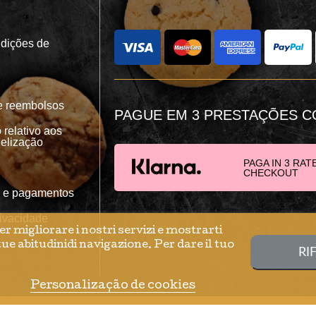
dições de
e reembolsos
PAGUE EM 3 PRESTAÇÕES C
relativo aos
delização
PAGA IN 3 RAT
CHECKOUT
 e pagamentos
rivacidade
er migliorare i nostri servizi e mostrarti
s
ue abitudinidi navigazione. Per dare il tuo
RI
Personalização de cookies