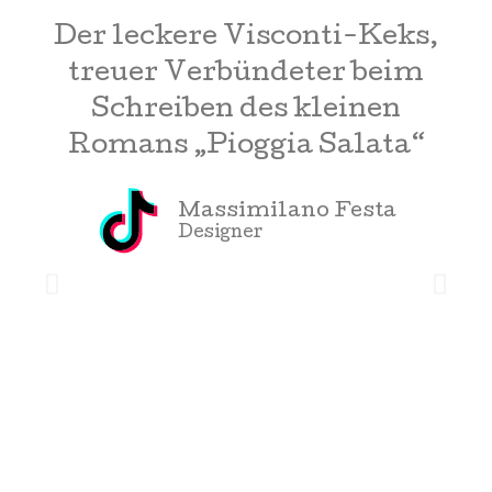
t
Der leckere Visconti-Keks,
Di
treuer Verbündeter beim
Schreiben des kleinen
Romans „Pioggia Salata“
Massimilano Festa
Designer